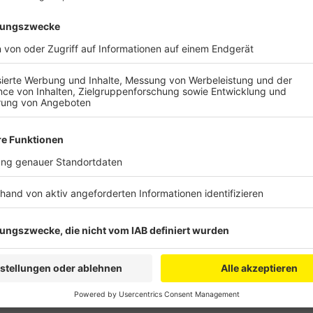
Sie wollen unter anderem die Opfer der Flutkatastro
Die Künstler verzichten auf ihre Gagen und wollen S
Bauchredner“ ist der Abschluss des Festivals der B
auch Workshops für professionelle und angehende B
Anzeige