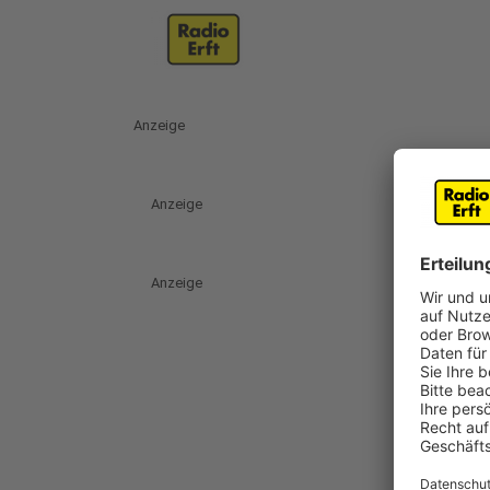
Anzeige
Anzeige
Anzeige