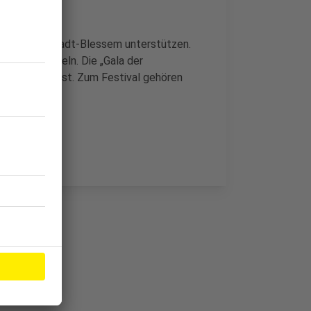
phe in Erftstadt-Blessem unterstützen.
penden sammeln. Die „Gala der
auchrednerkunst. Zum Festival gehören
auchredner.