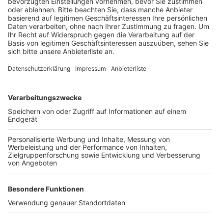
Anzeige
Die Besucher können unter anderem Führungen durch
den Park und das Herrenhaus machen und einen
Einblick in die Geschichte des Anwesens bekommen.
Außerdem zeigt eine Falknerei eine Flugshow mit ihren
Greifvögeln. Für Kinder gibt es ein Mitspieltheater. Das
Frühlingsfest auf dem Rittergut Orr findet am Sonntag
in der Zeit von 13 bis 18 Uhr statt, der Eintritt ist frei.
Anzeige