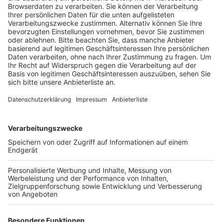
Energie, Wasser und CO2 spart und warum das für
unsere Umwelt wichtig ist.
Veröffentlicht:
Donnerstag, 27.10.2022 08:35
Anzeige
Mithilfe der Energiedetektive konnte die Schule auch
schon einige Sparmaßnahmen in die Wege leiten, heißt
es von der Projektleiterin. So wurde unter anderem die
Steuerung der Heizung und der Toilettenspülungen
angepasst. Außerdem können die Kinder in einem
jährlichen Treffen mit dem Bürgermeister Vorschläge
zum Energie sparen einbringen. Zuletzt ging es
beispielsweise darum, den Schulweg
kinderfreundlicher zu machen, damit hier in Zukunft