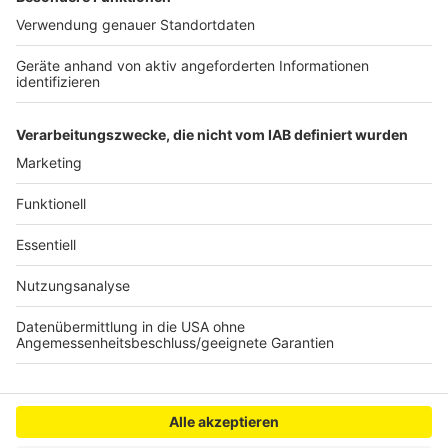
weniger Elterntaxis unterwegs sind.
Anzeige
©
Radio Erft
Anzeige
Anzeige
Anzeige