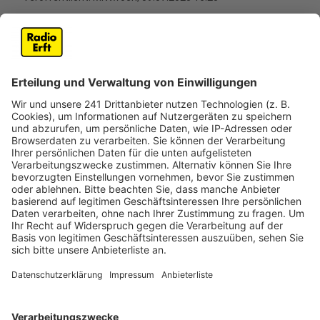
Anzeige
Am Wochenende normale Öffnungszeiten
im Freibad
Anzeige
Das Freibad der Aquarena in Pulheim öffnet am
Donnerstag und Freitag (10. und 11. Juli) erst eine
Stunde später, also erst ab 11 Uhr. Außerdem fallen
das Schulschwimmen und das Kurs- und
Vereinsschwimmen an beiden Tagen aus. Der Grund
sind personelle Engpässe, heißt es von der Stadt. Am
Wochenende hat das Freibad dann aber wieder wie
üblich geöffnet.