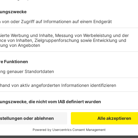
Der Fahrer und seine Tochter wurden leicht verletzt,
schwer verletzt in eine Klinik. Die Hauswand wurde m
Aussage eines Statikers nicht einsturzgefährdet. A
80.000 Euro, an der Hauswand beläuft er sich auf 10
Ursache wurde der Wagen sichergestellt.
Anzeige