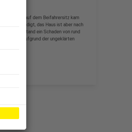
 die Ehefrau auf dem Beifahrersitz kam
assiv beschädigt, das Haus ist aber nach
m Wagen entstand ein Schaden von rund
0.000 Euro. Aufgrund der ungeklärten