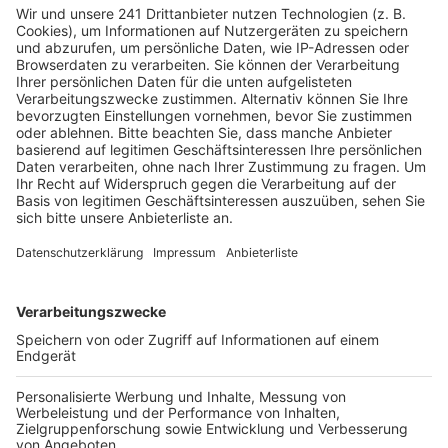
Netzausbau gemacht.
Veröffentlicht:
Dienstag, 21.09.2021 14:49
Anzeige
Dabei ist es unter anderem auch um Stromtrassen
gegangen. Das Ergebnis: die meisten der befragten
Kandidaten setzen sich dafür ein, dass
Gleichstromtrassen wie in Pulheim mindestens 400
Meter entfernt von Wohnhäusern verlaufen müssen.
Nur die Kandidaten der FDP (Stefan Westerschulze)
und der Piraten (Kristian Katzmarek) lehnen eine
solche Regelung ab; der CDU-Kandidat (Georg Kippels)
hat sich nach Angaben der Bürgerinitiative an der
Befragung nicht beteiligt. Beim Thema Moratorium
wegen möglicher Gesundheitsgefahren, ergibt die
Umfrage dagegen kein eindeutiges Bild. Die Initiative