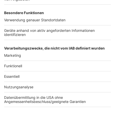
wollte wissen, ob der Bau der Trassen erst einmal auf
Eis gelegt werden soll, wenn Gesundheitsgefahren für
Menschen und Tiere nicht ausgeschlossen werden
können. Die Kandidaten der Grünen (Rüdiger
Warnecke), der Linken (Sirin Seitz) und der Freien
Wähler (Ulrich Wokulat) unterstützen ein solches
Moratorium, im Gegensatz zu den Kandidaten von SPD,
FDP und Piraten.
Anzeige
Anzeige
Anzeige