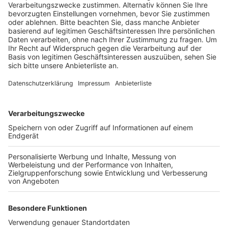
Veröffentlicht:
Mittwoch, 21.06.2023 12:10
Anzeige
Offenbar waren davon nicht nur zahlreiche Haushalte,
sondern auch Ampeln betroffen. Das berichteten uns
mehrere Radio-Erft-Hörer. Von der Stadt Pulheim
heißt es auf Nachfrage, dass sich die Ampeln
grundsätzlich wieder von alleine einschalten sollten.
Wenn Autofahrer feststellen, dass das an einer Stelle
nicht der Fall ist, sollen sie sich an die Bürgerhotline
der Stadt wenden. Laut der Rhein-Energie sind so gut
wie alle Kunden mittlerweile durch
Netzumschaltungen versorgt. Die Techniker seien im
Einsatz, um das Kabel zu reparieren.
Anzeige