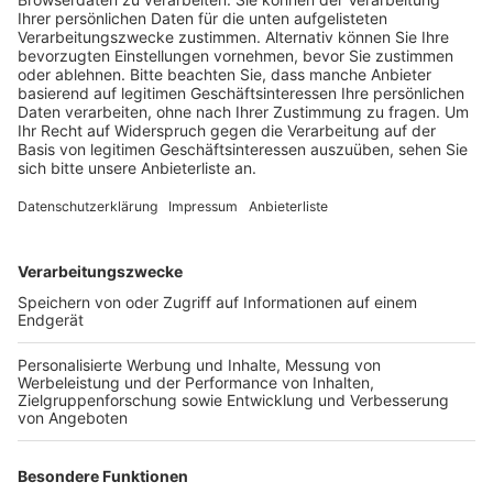
Anzeige
Etwa ab Geyen zeige der Pegel nur noch gut 6
Zentimeter. Besserung könnte demnach nur ein richtig
lange andauernder Landregen bringen, der sei aber
nicht in Sicht. Vor wenigen Jahren waren beim
Pulheimer Bach noch 50 Zentimeter ein sehr niedriger
Pegel, davon träume man heute. Verschiedene
Bachabschnitte wurden schon mit Steinwalzen
verschmälert, um auch bei wenig Wasser ein
Trockenfallen zu verhindern, aber das reicht scheinbar
auch nicht mehr. Der Verband hat nach eigenen
Angaben noch keine richtige Erklärung für diesen
extremen Rückgang der Wassermenge.
Möglicherweise tragen die Herbstferien dazu bei:
wenn viele aus Glessen und Fliesteden verreist sind,