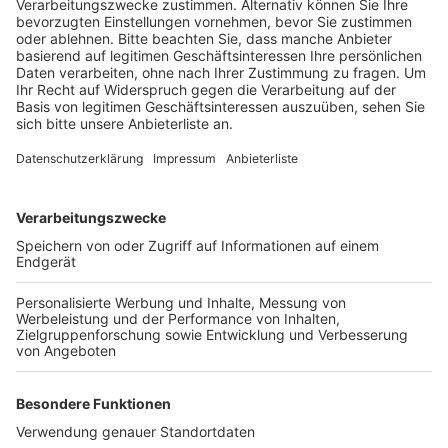
Anzeige
Nach ersten Ermittlungen war sie um kurz vor 8 Uhr auf
der Straße "Am Sportzentrum" mit einem 17-Jährigen
an einer Fußgängerampel zusammengestoßen. Der
Jugendlichen wurde dabei leicht verletzt – die
Unbekannte ist laut der Polizei weiter gefahren.
Gesucht werden jetzt Zeugen, die das weiße Auto
beobachtet haben. Die Frau soll dunkle, schulterlange
Haare haben und eine Brille tragen. Wer etwas
beobachte hat kann sich unter 02233 52-0 oder per E-
Mail an
poststelle.rhein-erft-kreis@polizei.nrw.de
bei
der Polizei melden.
Anzeige