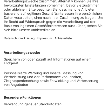
Anzeige
Dem 18-jährigen und seinem 21-jährigen Beifahrer war
an einer Bushaltestelle eine Gruppe von vier Männern
aufgefallen. Als sie mit ihrem Wagen auf gleicher Höhe
waren, warfen nach Angaben der Polizei Mitglieder der
Gruppe mindestens eine Glasflasche auf den Wagen
des Pulheimers. Die Windschutzscheibe splitterte
daraufhin, die Männer wurden jedoch nicht verletzt.
Der junge Autofahrer hielt an und rief die Polizei. Die
Beamten stellten zwei Einschläge im Bereich der
Windschutzscheibe fest. Sie suchen jetzt die
Tatverdächtigen.
Anzeige