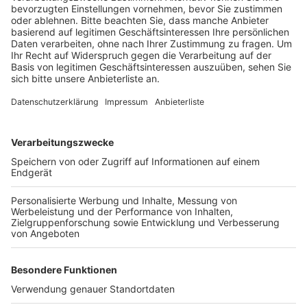
Veröffentlicht:
Freitag, 16.09.2022 18:01
Anzeige
Die Stadt hatte den Breitbandausbau zunächst
gemeinsam mit dem Kreis verfolgt, auch um
Fördermittel zu bekommen. Weil sich dieser Prozess
als langwierig herausstellte, hatte der Stadtrat
beschlossen, die Schulen so schnell wie möglich mit
Glasfaser auszustatten und zur Not auch ohne
Fördergelder. Nach eigenen Angaben hat die Stadt
fast 340.000 Euro in den Breitbandausbau investiert.
Anzeige