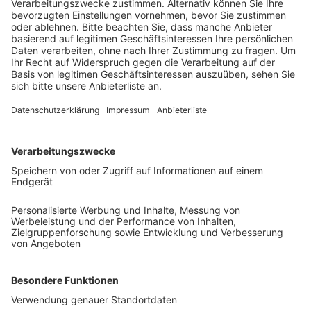
Anzeige
Die Stadt Pulheim hat wegen der Corona-Pandemie
und der hohen Infektionszahlen die konstituierende
Sitzung schon zwei Mal verschoben. Sie soll jetzt
Anfang Dezember stattfinden. Allerdings stößt das
bei der SPD auf heftige Kritik. In einem offenen Brief
fordert sie Bürgermeister Keppeler auf, möglichst
schnell zu einer Sitzung des Ältestenrat einzuladen,
um hier das weitere Vorgehen zu besprechen. Denn sie
ärgert sich, dass der Bürgermeister die Termine
verschoben hat, ohne die Ratspolitiker in seine
Entscheidung einzubinden.
Anzeige