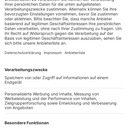
angemeldet haben.
Veröffentlicht:
Freitag, 10.06.2022 15:16
Anzeige
Man habe sich so gefreut, dass der Lauf nach zwei
Jahren Corona-Pause wieder stattfinde – und jetzt sei
man enttäuscht und frustriert. Der TuS Brauweiler
hatte nach eigenen Angaben schon viel Engagement in
die Bewerbung und Organisation gesteckt – und ärgert
sich nicht nur deswegen über die Absage. Der Verein
befürchtet auch einen Imageschaden. Denn man
werde mit dem Lauf in Verbindung gebracht, obwohl
man auf die Entscheidung des Veranstalters keinen
Einfluss habe. Um Schüler und Kita-Kinder nicht zu
enttäuschen, soll ein kleiner Teil am 19. Juni aber
trotzdem stattfinden. Mit einem echten Kraftakt will