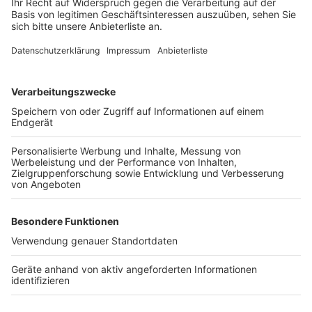
Laut Anklage musst die Frau mit lebensgefährlichen
Verletzungen auf eine Intensivstation gebracht
werden. Möglicherweise war der Angeklagte zum
Tatzeitpunkt erheblich vermindert schuldfähig. Denn
laut Anklage soll er über zwei Stunden nach der Tat
noch 3,2 Promille Alkohol im Blut gehabt haben.
Anzeige
Weitere Themen von Rhein und Erft
Anzeige
Ehrung von Kölner Alltagshelden
Neueröffnung der SINN-Filiale in Brühl
Leverkusener Rheinbrücke wächst langsam