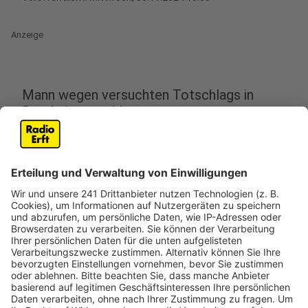
Anzeige
Mann wegen versuchten Totschlags in
Bergheim angeklagt
Anzeige
Nach einem fast tödlichen Treffen in einem
Bergheimer Hotel muss sich ab Donnerstag eine 33-
Jähriger vor dem Kölner Landgericht wegen
versuchtem Totschlag verantworten. Er soll sich im
Juni mit seiner damaligen Freundin dort getroffen und
getrunken haben. Als die stark betrunkene Frau auf der
Treppe zum Hotelzimmer stürzte, soll der Mann immer
wieder auf sie eingetreten haben.