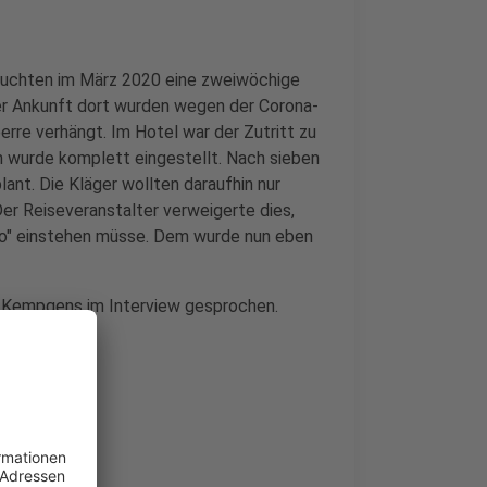
 buchten im März 2020 eine zweiwöchige
rer Ankunft dort wurden wegen der Corona-
rre verhängt. Im Hotel war der Zutritt zu
 wurde komplett eingestellt. Nach sieben
lant. Die Kläger wollten daraufhin nur
Der Reiseveranstalter verweigerte dies,
siko" einstehen müsse. Dem wurde nun eben
t Kempgens
im Interview gesprochen.