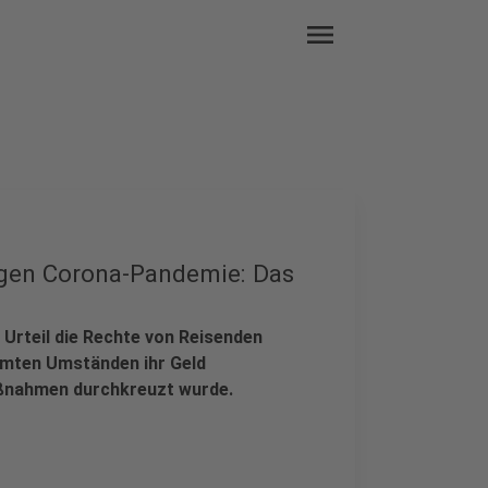
menu
egen Corona-Pandemie: Das
 Urteil die Rechte von Reisenden
mmten Umständen ihr Geld
aßnahmen durchkreuzt wurde.