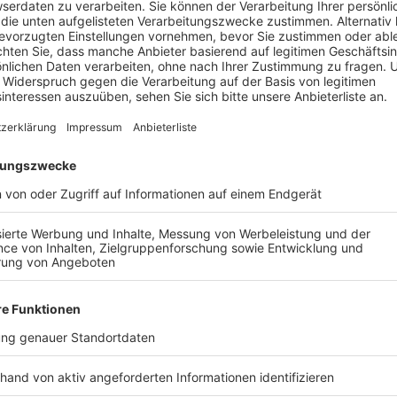
"Das ist ein gutes Urteil für Reisende, denn sie könn
genau in den Fällen, in denen sie im Urlaub waren un
nicht erbracht wurden, wie vertraglich vereinbart. Da
coronabedingt nicht nutzbar war oder das Fitnessstudi
das sozusagen eine Einschränkung der Reise ist, weil
haben oft so argumentiert, von wegen: 'Wir können ni
Minderungsbetrag.' Damit ist jetzt Schluss."
Anzeige
©
RA Kempgens
Rechtsanwalt Arndt Kempgens aus Gelsenkirchen
Anzeige
Was muss ein Verbraucher nun wissen?