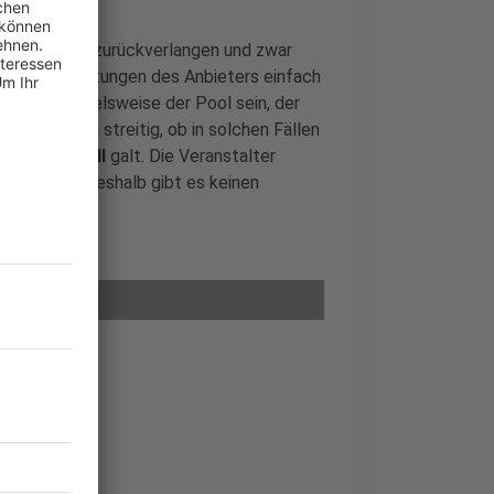
en jetzt Geld zurückverlangen und zwar
d Vertragsleistungen des Anbieters einfach
s kann beispielsweise der Pool sein, der
o. Es war ja streitig, ob in solchen Fällen
 das ja
überall
galt. Die Veranstalter
chts dafür, deshalb gibt es keinen