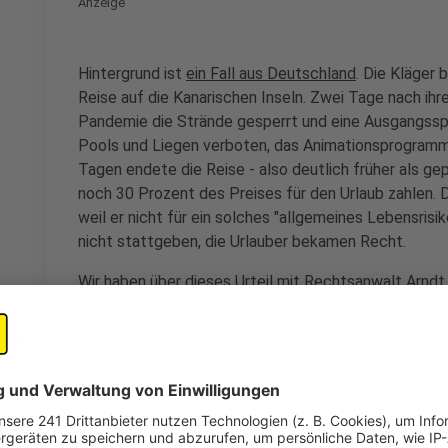
Anzeige
Hintergrund ist
ein Fall aus Deutschland
. Die Kläger
Reise auf die Kanarischen Inseln. Zwei Tage nach ih
Pandemie die Strände gesperrt und eine Ausgangsspe
Pools und Liegen verboten, das Animationsprogramm
Tagen endete die Reise - also deutlich früher als gep
noch 30 Prozent des Preises für den Urlaub zahlen. 
weil er nicht für ein solches "allgemeines Lebensri
nicht stattgeben, die Urlauber bekamen Recht.
Wir haben über dieses Urteil mit
Rechtsanwalt Arnd
Anzeige
Was bedeutet das Urteil für Reisende?
Anzeige