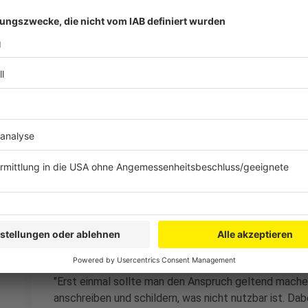
Anzeige
"Verbraucher sollten sich jetzt genau überlegen: Was
versprochen, was ist weggefallen, egal ob durch co
Auflagen, beispielsweise der Swimming-Pool oder die
eigentlicher Nutzer dieser Angebote damit einen Nach
Minderung möglich. Wie viel, das ist wohl vom Einzel
Veranstalter
zurückverlangen
."
Anzeige
Muss der Verbraucher selbst aktiv werden 
Anzeige
"Erst einmal sollte man den Anspruch geltend machen
anschreiben und schildern, was nicht nutzbar ist. Dab