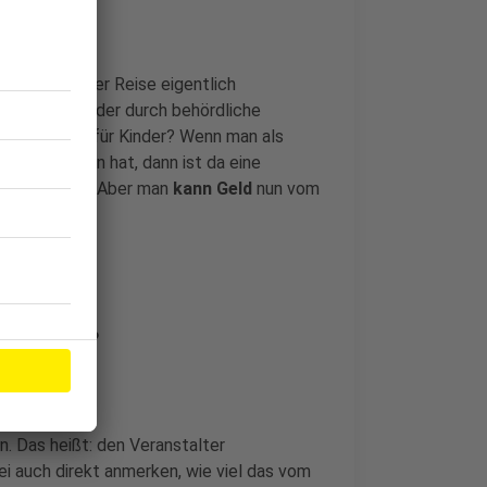
 wurde auf der Reise eigentlich
ronbedingte oder durch behördliche
 Mini-Disco für Kinder? Wenn man als
teil erfahren hat, dann ist da eine
fall abhängig. Aber man
kann Geld
nun vom
und klagen?
. Das heißt: den Veranstalter
ei auch direkt anmerken, wie viel das vom