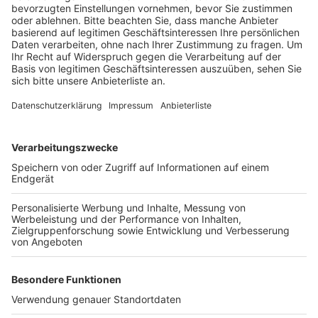
Anzeige
Elsdorfer, Vereine, Institutionen und Firmen können
sich bis zum 15. Juni bewerben. Die drei besten
Projekte werden am Ende von innogy und der Stadt
Elsdorf prämiert. Insgesamt werden 2.500 Euro für
Projekte ausgeschüttet, die dem Allgemeinwohl
dienen. Interessierte können sich bis zum 15. Juni
2019 direkt an Stadt Elsdorf, Herrn Holstege,
Gladbacher Straße 111, 50189 Elsdorf (02274/709
237 oder mholstege@elsdorf.de) wenden.
Anzeige