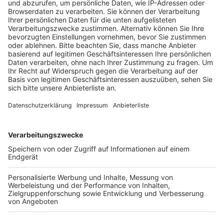
"einen Künstler, der die Grenze zwischen Gesang und
Rap, Hip-Hop und gespenstischem Elektro-Folk
überschreitet". Wer sich davon ein Bild machen
möchte: "Chemical" ist eines dieser vielsagenden
Malone-Beispiele dafür.
Anzeige
Wir benötigen Ihre
Zustimmung, um den YouTube
Video-Service zu laden!
Wir verwenden einen Service eines
Drittanbieters, um Videoinhalte
einzubetten. Dieser Service kann
Daten zu Ihren Aktivitäten
sammeln. Bitte lesen Sie die