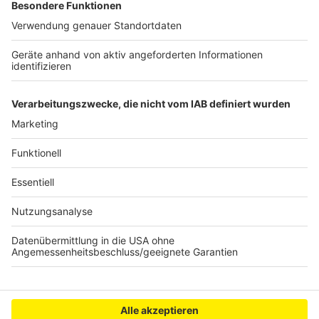
Details durch und stimmen Sie der
Nutzung des Service zu, um dieses
Video anzusehen.
Mehr Informationen
"Chemical" lautet die neue Single von US-Popstar und
-Rapper Post Malone. Hier hört ihr sie in voller Länge.
Akzeptieren
Anzeige
powered by
Usercentrics Consent
Management Platform
Anzeige
Anzeige