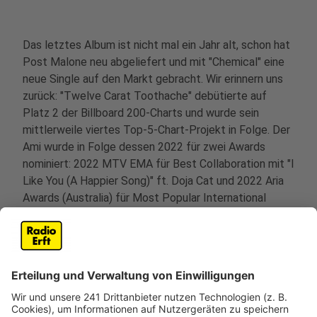
Das letztes Album ist nicht mal ein Jahr alt, schon hat
Post Malone neu abgeliefert und mit "Chemical" eine
neue Single auf den Markt gebracht. Wir erinnern uns
zurück: "Twelve Carat Toothache" debütierte auf
Platz 2 der Billboard 200-Charts und wurde sein
mittlerweile viertes Top-5-Chart-Projekt in Folge. Der
Ami wurde in Folge dessen 2022 für zwei Awards
nominiert: 2022 MTV EMA für Best Collaboration mit "I
Like You (A Happier Song)" ft. Doja Cat und 2022 Aria
Awards (Australia) für Most Popular International
Artist.
Wie für das Multitalent üblich, definiert Post Malone
die Genre-Grenzen neu und zeigt auf, was für ein
vielseitiger Künstler er sein kann. Denn Malones Musik
ist Hip-Hop, Pop, R&B, Rap-Rock und Cloud-Rap. Die
New York Times bezeichnet ihn nicht ohne Grund als