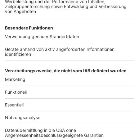
sucht nach zwei Frauen, die etwa 1,60 Meter groß
sind. Eine der Frauen trug einen braunen Zopf und einen
Pullover.
Die Ermittler warnen eindringlich davor, Fremde ins
Haus zu lassen. Im Zweifel sollte lieber einmal mehr
nachgefragt werden. Echte Pflegedienste oder
Handwerker kündigen ihren Besuch in der Regel vorher
an. Hinweise zu den Täterinnen nimmt die Polizei im
Rhein-Erft-Kreis entgegen.
Anzeige
Anzeige