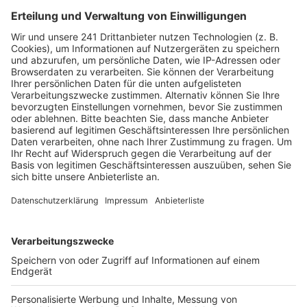
Veröffentlicht:
Dienstag, 14.10.2025 16:44
Anzeige
Trickdiebinnen in Pulheim und Frechen
unterwegs
Anzeige
Am Montagvormittag (13. Oktober) waren
Trickdiebinnen in Pulheim und Frechen aktiv. Die
Täterinnen verschafften sich unter dem Vorwand,
Pflegekräfte zu sein, Zutritt zu den Wohnungen älterer
Menschen. In beiden Fällen wurden anschließend
Wertgegenstände gestohlen, darunter Goldschmuck
und eine Geldbörse. Die Polizei im Rhein-Erft-Kreis