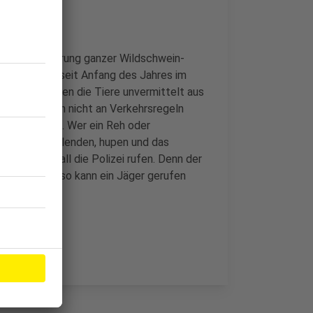
nd die Wanderung ganzer Wildschwein-
älle hat es seit Anfang des Jahres im
ämmerung laufen die Tiere unvermittelt aus
olgen und sich nicht an Verkehrsregeln
htig zu fahren. Wer ein Reh oder
 das Licht abblenden, hupen und das
e in jedem Fall die Polizei rufen. Denn der
n. Und - nur so kann ein Jäger gerufen
det.