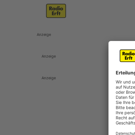
Anzeige
Anzeige
Anzeige