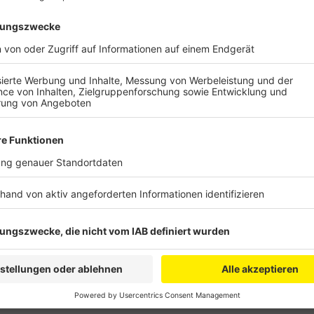
Anzeige
Grund ist die beginnende Rauschzeit beim Rotwild u
Rotten auf der Suche nach Nahrung. Über 170 Wildunf
Kreis gegeben, sagt die Polizei. Besonders in der D
dem Wald auf die Straße. Da Tiere ihren Instinkten f
halten appelliert die Polizei an die Autofahrer, umsic
Wildschwein sieht, der sollte vorsichtig abbremsen,
Lenkrad festhalten. Wer ein Tier angefahren hat sollt
Unfallbericht muss der Versicherung vorgelegt werde
werden, der das verletzte Tier möglichst schnell fin
Anzeige