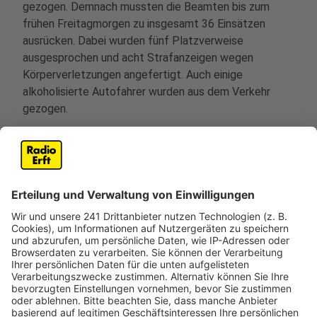
gezogen. Demnach mussten die Beamten bis zum
frühen Freitagmorgen zu insgesamt 36 Einsätzen
ausrücken. Dabei wurden fünf Platzverweise
ausgesprochen und acht Strafanzeigen wegen
Körperverletzungen angefertigt. Auch einige
alkoholisierte Autofahrer wurden aus dem Verkehr
gezogen.
In Köln war natürlich deutlich mehr los: Allein bis 19 Uhr
wurden zwölf Personen in Gewahrsam genommen. Ein
Mann soll einer Frau das Handy in der Weidengasse
geraubt haben, dass er sich angeblich nur kurz
ausleihen wollte. Er gab es aber nicht zurück, bedrohte
die Frau mit einer Machete und flüchtete. Außerdem
gab es möglicherweise eine Vergewaltigung unter
Männern im Zülpicher Viertel. Einer von ihnen soll den
anderen Mann zum Oralverkehr gezwungen haben. Und
ein Randalierer verletzte einen Polizisten so schwer im
Gesicht, dass er nicht mehr dienstfähig war.