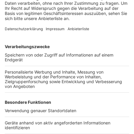
In Köln zählten Feuerwehr und Rettungsdienste an den
Unfallhilfestellen über 250 Einsätzen – zum Beispiel
wegen übermäßigen Alkoholkonsums. In etlichen
Fällen hatten Minderjährige zu viel getrunken. Acht
Menschen wurden wegen nach Schlägereien betreut.
Anzeige
Weitere Themen von Rhein und Erft
Anzeige
Flughafen Köln/Bonn: Sicherheitsvorfall, Terminal
geräumt
Bahnstrecke Erftstadt–Köln gesperrt am
Wochenende
Die Karnevalszüge 2026 im Rhein-Erft-Kreis