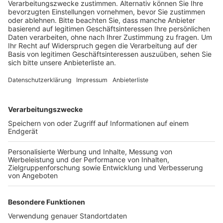
ein.
Veröffentlicht:
Montag, 13.05.2019 17:14
Anzeige
Fast vier Millionen Euro an Fördergeldern fließen in das
Projekt. Damit soll unter anderem ein Flanierweg rund
um das Barock-Schloss entstehen. Dienstagabend
werden Fachleute vorstellen, was bereits baulich
gemacht worden ist und was noch ansteht. Ab 17 Uhr
können die Besucher die Pläne zum Projekt
„Zukunftsensemble Schloss Türnich“ in der Erfthalle
studieren. Ab 18 Uhr wird das Projekt dann offiziell
vorgestellt und diskutiert..
Anzeige