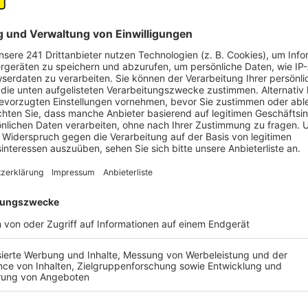
diese Masche herein und geben ihre Kreditkartendat
landen, gelangen diese sensiblen Informationen direkt
Anzeige
Warnung von Booking und Experten
Anzeige
Booking.com ist sich der Phishing-Gefahr bewusst un
davor, persönliche Daten preiszugeben. Das Unterne
nach vertraulichen Informationen wie Passwörtern 
T
obias Warnecke vom deutschen Hotelverband
best
wurden allein in Deutschland von über 100 Hotels Ph
Anzeige