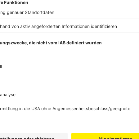
Betrugsseiten locken mit günstigen Preisen
Anzeige
Schon seit über einem Jahr warnt der Verband Deut
ganzen Reihe von Seiten
, die Urlaubsschnäppchen-Jä
dabei immer gleich. Ferienhäuser werden vergleichs
Kundinnen und Kunden Extra-Rabatt erhalten, wenn 
bezahlt wird. Sobald das Geld überwiesen wurde, erh
Stornierung, so der VDFA. Das Geld wird im Anschluss
Ansprechpartner seien nicht mehr erreichbar.
Der VDFA rät Verbrauchern vor Buchungen über diese
können bei Suchanfragen auf Google oder anderen M
auf den ersten Blick seriös. So gibt es etwa gute B
Bewertungsseiten. Schaut man sich die Bewertungen a
dass irgendwas komisch ist. Nutzer haben nur diese
offenbar von anderen Seiten übernommen. So stellte 
auf "golocal.de" sehr angetan von der Arbeit der Seit