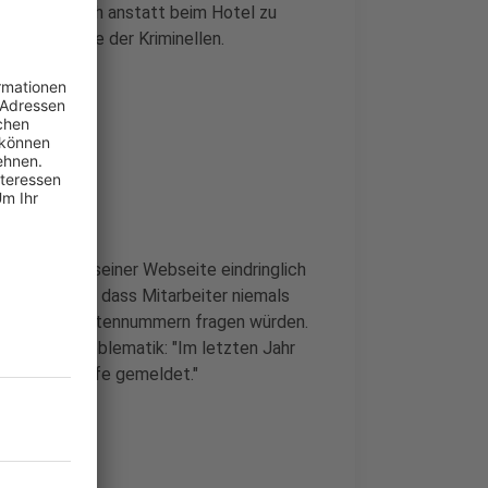
en preis. Doch anstatt beim Hotel zu
 in die Hände der Kriminellen.
d warnt auf seiner Webseite eindringlich
hmen betont, dass Mitarbeiter niemals
oder Kreditkartennummern fragen würden.
ätigt die Problematik: "Im letzten Jahr
ishing-Angriffe gemeldet."