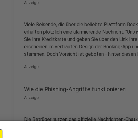
Anzeige
Viele Reisende, die über die beliebte Plattform Boo
erhalten plötzlich eine alarmierende Nachricht: "Uns is
Sie Ihre Kreditkarte und geben Sie über den Link Ihre
erscheinen im vertrauten Design der Booking-App u
stammen. Doch Vorsicht ist geboten - hinter diesen 
Anzeige
Wie die Phishing-Angriffe funktionieren
Anzeige
Die Betrüger nutzen das offizielle Nachrichten-Cha
zu täuschen. Durch einen Hack ins Buchungssystem 
versenden, die den Anschein erwecken, als kämen sie 