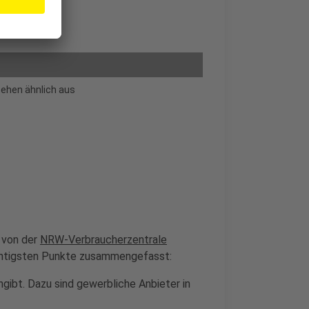
 sehen ähnlich aus
 von der
NRW-Verbraucherzentrale
wichtigsten Punkte zusammengefasst:
ngibt. Dazu sind gewerbliche Anbieter in