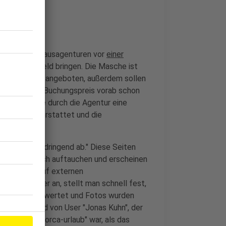
scher Ferienhausagenturen vor
einer
ger um ihr Geld bringen. Die Masche ist
weise günstig angeboten, außerdem sollen
der gesamte Buchungspreis vorab schon
ält der Kunde durch die Agentur eine
 aber nicht erstattet und die
 Webseiten dringend ab." Diese Seiten
aschinen auch auftauchen und erscheinen
ewertungen auf externen
ber genauer an, stellt man schnell fest,
 eine Seite bewertet und Fotos wurden
sich das Bild von User "Jonas Kuhn", der
e "mach-mallorca-urlaub" war, als das