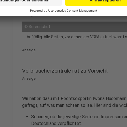
eines Schweizer Manager heraus.
Anzeige
©
Screenshot
Auffällig: Alle Seiten, vor denen der VDFA aktuell warnt
Anzeige
Verbraucherzentrale rät zu Vorsicht
Anzeige
Wir haben dazu mit Rechtsexpertin Iwona Husemann
gefragt, auf was man achten sollte. Hier sind die 
Schauen, ob die jeweilige Seite ein Impressum a
Deutschland verpflichtet.