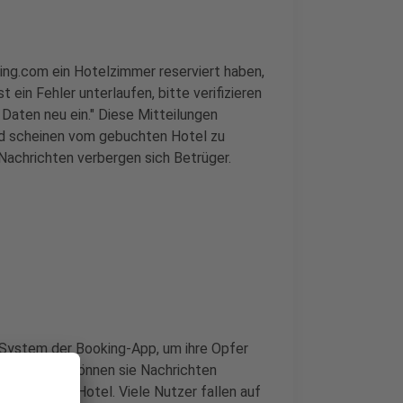
king.com ein Hotelzimmer reserviert haben,
t ein Fehler unterlaufen, bitte verifizieren
 Daten neu ein." Diese Mitteilungen
nd scheinen vom gebuchten Hotel zu
Nachrichten verbergen sich Betrüger.
t-System der Booking-App, um ihre Opfer
des Hotels können sie Nachrichten
direkt vom Hotel. Viele Nutzer fallen auf