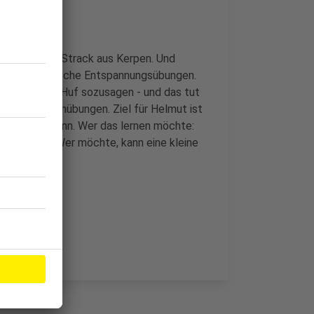
ndest Helmut Strack aus Kerpen. Und
hrmals pro Woche Entspannungsübungen.
Von Kopf bis Huf sozusagen - und das tut
 Vigaro Dehnübungen. Ziel für Helmut ist
achmachen kann. Wer das lernen möchte:
ostenfrei. Wer möchte, kann eine kleine
.de