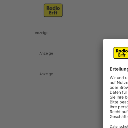
Anzeige
Anzeige
Anzeige