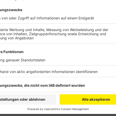
Anzeige
Die sind genau so gestresst wie wir! Das sagt zumi
deshalb macht Helmut mit seinem Pferd Vigaro me
Zuerst wird Vigaro eine Stunde lang durchmassiert! 
dem richtig gut. Danach macht Helmut zusammen mit
es, dass jeder Pferdebesitzer die Übungen selber n
Die Entspannungsstunden bei Helmut sind komplett k
Spende da lassen.
Helmuts Webseite: www.soziale-pferdeentspannung
Anzeige