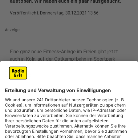
austoben. Wir haben euch ein paar rausgesucht.
Veröffentlicht:
Donnerstag, 30.12.2021 13:56
Anzeige
Eine ganz neue Fitness-Anlage im Freien gibt jetzt
auch in Köln, auf der Ostkampfbahn im
Sportpark
Müngersdorf
. Hier habt ihr die Möglichkeit zum
intensiven Workout und Muskeltraining. Zu den
Geräten gehören etwa das Battle Rope (Workout am
Seil), die Dip-Station (Training durch Druck- und
Ziehbewegungen), eine Sprossenwand, Reckstangen,
eine Klimmzug-Stange sowie ein Boxsack für Kraft-
und Konditionstraining. Das neue Outdoor Gym ist von
Montag bis Freitag von 7 bis 22 Uhr sowie Samstag
und Sonntag von 8 bis 18 Uhr geöffnet. Die Nutzung
ist kostenlos.