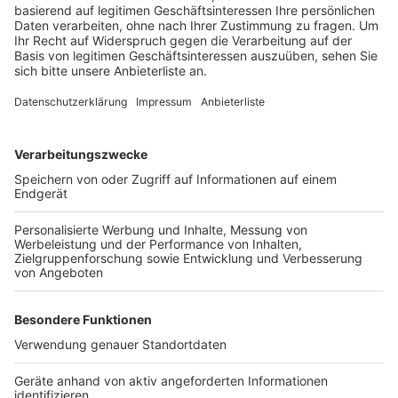
In Hürth haben wir für euch zwei Calisthenic-Parks
gefunden. Einmal an der Gesamtschule in
Hürth
und in
Efferen
, in
Sindorf
am Platz der Integration und in
Bergheim
an der Geschwister-Scholl-Realschule.
Dabei geht es konkret um Eigengewichtsübungen. Ihr
findet verschiedene Stangen in unterschiedlicher Höhe
und könnt so verschiedene Körperregionen oder
Muskelgruppen trainieren. Das
Just Fit-Fitnesstudio
hat bei sich in Frechen ebenfalls einen Outdoor-
Fitness-Bereich aufgebaut. Auf 250 Quadratmetern ist
kostenloses Fitnesstraining unter freiem Himmel
möglich.
Außerdem gibt es eine ganze Reihe an
Trimm-Dich-
Pfaden
bei uns im Kreis und in Köln. Zwei dieser Pfade
findet ihr unter anderem am Decksteiner Weiher. Den
Fitnesspark
und den
Scherz e.V.
. Außerdem könnt ihr
euch in der Anlage im Beethovenpark oder im Fritz
Encke-Volkspark fit halten.