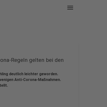
menu
rona-Regeln gelten bei den
hling deutlich leichter geworden.
ur wenigen Anti-Corona-Maßnahmen.
ellt.