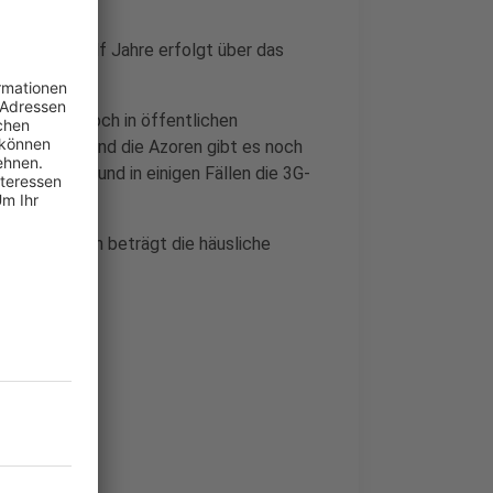
lle über zwölf Jahre erfolgt über das
".
h hier nur noch in öffentlichen
Für Madeira und die Azoren gibt es noch
ragebogen und in einigen Fällen die 3G-
ona-Infektion beträgt die häusliche