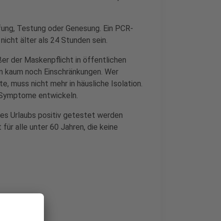
fung, Testung oder Genesung. Ein PCR-
nicht älter als 24 Stunden sein.
er der Maskenpflicht in öffentlichen
n kaum noch Einschränkungen. Wer
e, muss nicht mehr in häusliche Isolation.
en Symptome entwickeln.
es Urlaubs positiv getestet werden
t für alle unter 60 Jahren, die keine