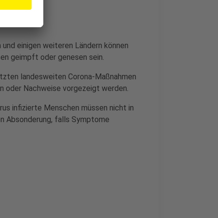
 und einigen weiteren Ländern können
sen geimpft oder genesen sein.
letzten landesweiten Corona-Maßnahmen
n oder Nachweise vorgezeigt werden.
us infizierte Menschen müssen nicht in
ligen Absonderung, falls Symptome