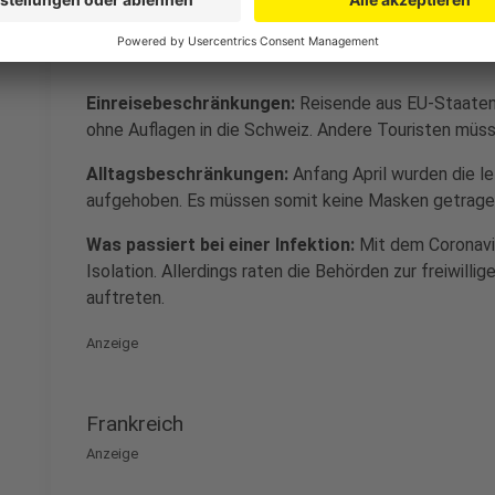
Anzeige
Einreisebeschränkungen:
Reisende aus EU-Staaten
ohne Auflagen in die Schweiz. Andere Touristen müs
Alltagsbeschränkungen:
Anfang April wurden die 
aufgehoben. Es müssen somit keine Masken getrage
Was passiert bei einer Infektion:
Mit dem Coronavir
Isolation. Allerdings raten die Behörden zur freiwil
auftreten.
Anzeige
Frankreich
Anzeige