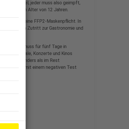
er die 3G-Regel, jeder muss also geimpft,
nder bis zum Alter von 12 Jahren.
 Innenräumen eine FFP2-Maskenpflicht. In
d zwar für den Zutritt zur Gastronomie und
na infiziert muss für fünf Tage in
ge keine Lokale, Konzerte und Kinos
n Wien gilt, anders als im Rest
ese kann aber mit einem negativen Test