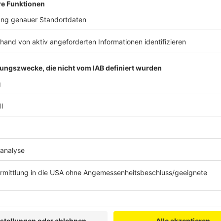
Einreisebeschränkungen:
Für die Einreise gilt weit
genesen oder getestet sein. Ausnahmen gelten für Ki
Alltagsbeschränkungen:
Im Land herrscht in allen
Wien ist zusätzlich weiter die 2G-Regel in Kraft - un
zu Indoor-Sportstätten.
Was passiert bei einer Infektion:
Wer sich mit Coro
Isolation. Danach dürfen Betroffene fünf weitere Ta
besuchen - es sei denn sie haben sich freigetestet. I
Österreichs, eine Isolation von zehn Tagen. Auch di
nach fünf Tagen beendet werden.
Anzeige
Anzeige
Schweiz