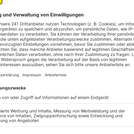
Einreisebeschränkungen:
Die Reiseanmeldung für a
Portal "Passenger Locator Form - Flight Information
Alltagsbeschränkungen:
Maskenpflicht herrscht auc
Innenräumen sowie in öffentlichen Verkehrsmitteln. 
einige Sonderregelungen wie etwa einen Gesundheitsf
Regel.
Was passiert bei einer Infektion:
Im Falle einer Cor
Quarantänepflicht sieben Tage.
Anzeige
Österreich
Anzeige