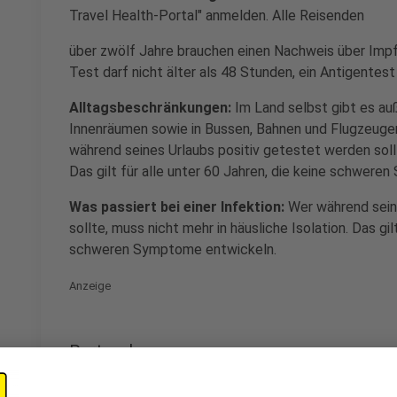
Travel Health-Portal" anmelden. Alle Reisenden
über zwölf Jahre brauchen einen Nachweis über Imp
Test darf nicht älter als 48 Stunden, ein Antigentest 
Alltagsbeschränkungen:
Im Land selbst gibt es auß
Innenräumen sowie in Bussen, Bahnen und Flugzeuge
während seines Urlaubs positiv getestet werden sollt
Das gilt für alle unter 60 Jahren, die keine schwer
Was passiert bei einer Infektion:
Wer während sein
sollte, muss nicht mehr in häusliche Isolation. Das gil
schweren Symptome entwickeln.
Anzeige
Portugal
Anzeige