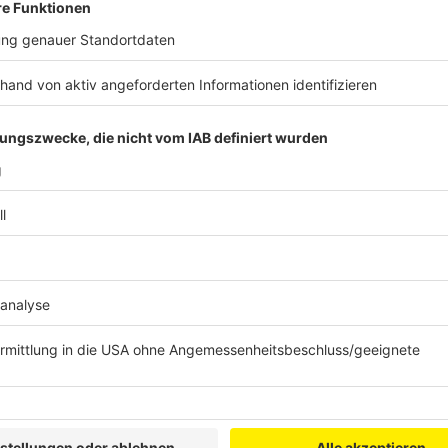
Christina Honsel - TV Wattenscheid 01
Marius Probst - TV Wattenscheid 01
Radsport/Bahn:
Tobias Buck-Gramcko - Rad-Net Oßwald pro cy
Tim Torn Teutenberg - LIDL Trek Feature
Mieke Kröger - RV Teutoburg Brackwede von 18
Roger Kluge - Rad-Net Oßwald pro cycling Tea
Reitsport:
Christian Kukuk - ZRuFV Riesenbeck
Philipp Weishaupt - ZruFV Riesenbeck
Isabell Werth - RFV Graf von Schmettow Eversa
Rudern:
Frederik Breuer - Bonner Ruder-Gesellschaft e.V
Alexandra Föster - Ruderclub Meschede e.V.