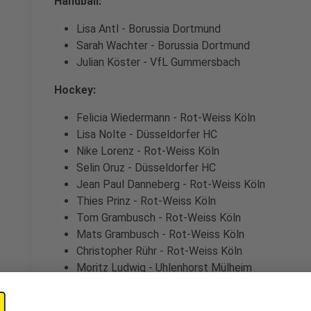
Handball:
Lisa Antl - Borussia Dortmund
Sarah Wachter - Borussia Dortmund
Julian Köster - VfL Gummersbach
Hockey:
Felicia Wiedermann - Rot-Weiss Köln
Lisa Nolte - Düsseldorfer HC
Nike Lorenz - Rot-Weiss Köln
Selin Oruz - Düsseldorfer HC
Jean Paul Danneberg - Rot-Weiss Köln
Thies Prinz - Rot-Weiss Köln
Tom Grambusch - Rot-Weiss Köln
Mats Grambusch - Rot-Weiss Köln
Christopher Rühr - Rot-Weiss Köln
Moritz Ludwig - Uhlenhorst Mülheim
Lukas Windfeder - Uhlenhorst Mülheim
Niklas Wellen - Crefelder HTC