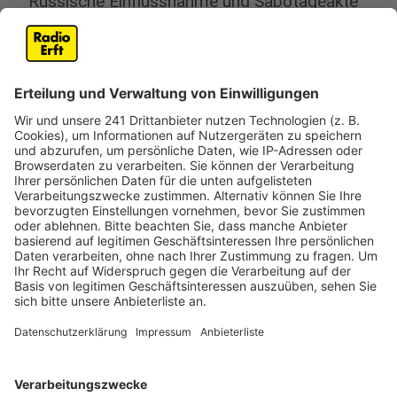
Russische Einflussnahme und Sabotageakte
Anzeige
Verfassungsschutzchef Jürgen Kayser hebt hervor,
dass die Doppelgänger-Kampagne gefälschter
Nachrichtenseiten von russischen Firmen stammt und
die Spur klar nach Russland führt. Auch Sabotageakte
mit Bauschaum im Bundestagswahlkampf werden
russischen Einfluss-Operationen zugeschrieben. Diese
Entwicklungen unterstreichen die Notwendigkeit
erhöhter Wachsamkeit und internationaler
Zusammenarbeit im Kampf gegen solche
Bedrohungen.
Das Interview mit Jürgen Kayser, Leiter des NRW-
Verfassungsschutzes, gibt es hier.
Anzeige