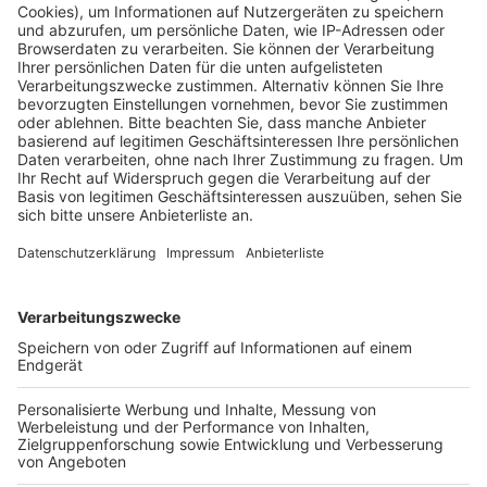
Gesundheitsminister Laumann sagt, er könne sich
das - wenn überhaupt - nur vorstellen, falls die
Ursache für ansteigende Zahlen überhaupt nicht
klar sei.
„Wenn sich vier Doppelkopf-Freunde in
der Kneipe treffen, warum sollen sie dann kein
Bier dazu trinken, wenn der Wirt danach die Gläser
bei 60 Grad spült?“.
In NRW ist
keine Maskenpflicht am
Arbeitsplatz in Büros und Behörden
geplant. Er
sehe keinen Anlass dafür, dass es in NRW wie in
Berlin allgemeine Regelungen über alle Behörden
und Büros hinweg geben müsste, sagte Laumann.
Corona-Infektionen am Arbeitsplatz machten nur
rund sechs Prozent aller Infektionen aus.
Sobald es möglich ist, will der NRW-
Gesundheitsminister
Schnelltests
einsetzen. Mit
ihnen kann innerhalb einer halben Stunde ermittelt
werden, ob jemand infiziert ist oder nicht.