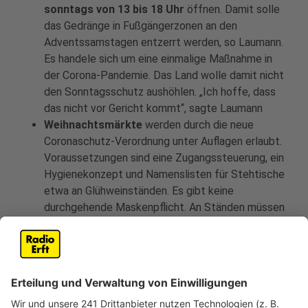
sonntags von 13 bis 18 Uhr
öffnen. Damit solle
das Gedränge in Fußgängerzonen an den
Adventssamstagen entzerrt werden, so Laumann.
Es handele sich um eine einmalige Maßnahme in
der Corona-Pandemie. Das Land wolle damit nicht
den Sonntagsschutz aushöhlen. „Ich hoffe, dass
das nicht vor Gericht kommt“, sagte Laumann
Weihnachtsmärkte
werden durch die neue
Coronaschutz-Verordnung unter Auflagen erlaubt.
Voraussetzungen sind eine Zugangssteuerung, ein
Hygienekonzept und Namenslisten für Stehtische
etwa an Glühweinständen. Es gibt keine
durchgehende Maskenpflicht. An Ständen müssen
Verkäufer und Kunden zwar eine Mund-Nasen-
Bedeckung tragen. In den Gängen zwischen den
Marktständen ist eine Maske dagegen „nicht
zwingend“.
Entgegen einiger Forderungen soll es in NRW
keine generellen Alkoholverbote
geben. NRW-