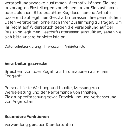
Anzeige
Anfang der Woche (14.4.) seien wieder viele Tüten mit
Lebensmittel gepackt und von Freiwilligen an rund 350
Menschen verteilt worden, heißt es von der Tafel. Die
Ersatztafel bekommt unter anderem Brot und Kuchen
von Bedburger Bäckereien. Außerdem werden von
Spendengeldern Lebensmittel eingekauft und auch
Einkaufsgutscheine. Die können die Kunden der Tafel
dann beim Metzger oder Bäcker einlösen. Wann sich
die Situation wieder normalisieren wird, kann aktuell
noch niemand sagen, heißt es von den Organisatoren
der Bedburger Tafel. In den kommenden zwei Woche
sind erst mal weiter Ausgaben von Lebensmitteln über
die jetzt etablierte Notversorgung geplant.
Anzeige