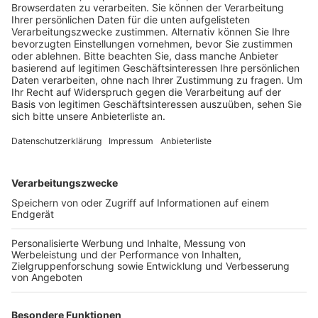
Veröffentlicht:
Dienstag, 27.05.2025 08:17
Anzeige
Um die Trinkwasserversorgung in den Städten
Bedburg, Bergheim, Elsdorf und Kerpen auch in den
kommenden Jahren sicherzustellen, baut
Netzbetreiber Westnetz derzeit einen neuen
Trinkwasserbehälter. Dieser entsteht am Wasserwerk
in Sindorf und soll das Speichervolumen um rund 2000
Kubikmeter erweitern, wie der Projektleiter berichtet.
Die Rohbauarbeiten für den Behälter sollen Ende des
Monats abgeschlossen sein, und im Juni beginnt die
Verlegung der Trinkwasserleitungen. Wenn alles nach
Plan verläuft, wird der neue Trinkwasserbehälter Ende
des Jahres in Betrieb genommen.