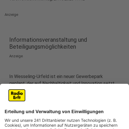
Anzeige
Informationsveranstaltung und
Beteiligungsmöglichkeiten
Anzeige
In Wesseling-Urfeld ist ein neuer Gewerbepark
geplant, der auf Nachhaltigkeit und Innovation setzt.
Das Projekt soll im Bereich zwischen der Urfelder
Straße und der Siebengebirgsstraße realisiert werden.
Am Dienstag (28. Oktober) findet um 18 Uhr eine
Informationsveranstaltung im Neuen Rathaus in
Wesseling statt. Dort können sich interessierte