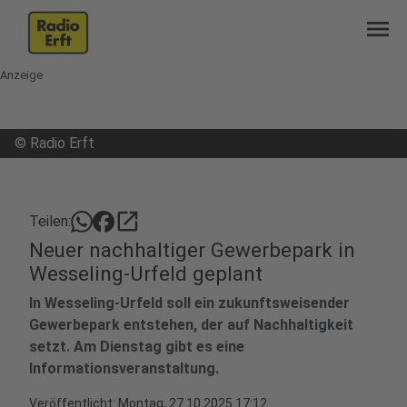
menu
Anzeige
©
Radio Erft
open_in_new
Teilen:
Neuer nachhaltiger Gewerbepark in
Wesseling-Urfeld geplant
In Wesseling-Urfeld soll ein zukunftsweisender
Gewerbepark entstehen, der auf Nachhaltigkeit
setzt. Am Dienstag gibt es eine
Informationsveranstaltung.
Veröffentlicht:
Montag, 27.10.2025 17:12