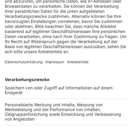
Bürgerinnen und Bürger über die Pläne für den
Gewerbepark informieren.
Zusätzlich liegen die Planungsunterlagen noch bis
Mitte November im Rathaus aus und sind auch auf der
Homepage der Stadt
einsehbar. Die Stadt Wesseling
lädt alle Bürger dazu ein, ihre Meinung zu dem
Vorhaben abzugeben. Stellungnahmen können während
der Auslegungsfrist eingereicht werden.
Der geplante Gewerbepark soll unterschiedlich große
Gewerbeflächen bieten. Ziel ist es, Unternehmen
anzusiedeln, die sich auf die Herstellung nachhaltiger
Produkte oder auf innovative und umweltfreundliche
Dienstleistungen spezialisiert haben.
Anzeige
Weitere Themen von Rhein und Erft