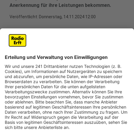
Anerkennung für ihre Leistungen bekommen.
Veröffentlicht:
Donnerstag, 14.11.2024 12:00
Anzeige
Tänzerinnen und Tänzer aus verschiedenen
Vereinen tanzen zusammen
Anzeige
Im Rhein-Erft-Kreis entsteht ein neues
Gemeinschaftstanzcorps namens „Du bist tanzklar“.
Über 40 Tänzerinnen und Tänzer aus mehr als 10
Tanzcorps der Region werden gemeinsam auf der
Bühne stehen. Initiator Markus Steiger hat das Projekt
in diesem Jahr ins Leben gerufen, um den Tanzgruppen