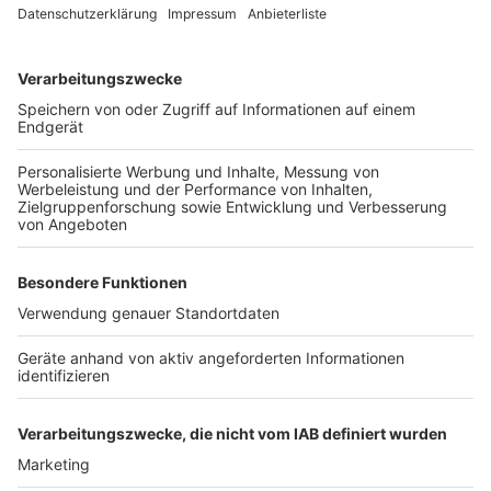
im Kreis mehr Aufmerksamkeit zu verschaffen. Ziel ist
es, dem Publikum auf den Karnevalsveranstaltungen
die beeindruckenden Leistungen der Tänzerinnen und
Tänzer zu präsentieren. Das offizielle Training der
neuen Tanzgruppe beginnt im nächsten Jahr nach
Aschermittwoch. Zum Sessionsstart 2025/26 sind die
ersten Auftritte geplant. Aktuell können sich noch
Tänzerinnen und Tänzer aus Tanzcorps im Kreis für das
Gemeinschaftstanzcorps anmelden. Interessierte
können sich bei den Initiatoren melden - die
Kontaktdaten gibt es auf der
Homepage von "Du bist
tanzklar"
.
Anzeige
Weitere Meldungen von Rhein und Erft
Anzeige