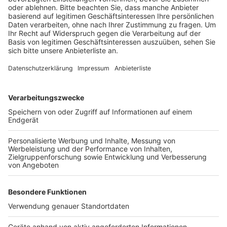
Anzeige
Ursprünglich sollte die Kita Anfang des Jahres an den
Start gehen, aber die Bauarbeiten liefen nicht wie
geplant, so dass der Termin auf Mai verschoben
wurde. Jetzt sorgen Orkanschäden und die Corona-
Krise für weitere Verzögerungen am Bau. Für die
betroffenen Eltern organisiert die Stadt bei Bedarf
eine Notbetreuung in anderen Bergheimer Kitas.
Anzeige
Anzeige