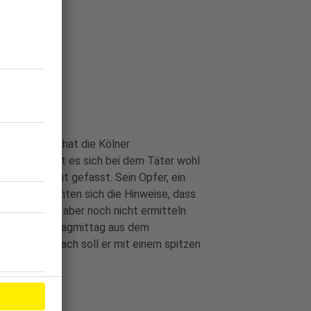
t in Kerpen hat die Kölner
nach handelt es sich bei dem Täter wohl
ber noch nicht gefasst. Sein Opfer, ein
erdem verdichten sich die Hinweise, dass
tiv habe man aber noch nicht ermitteln
as Opfer Montagmittag aus dem
lgte ihm. Danach soll er mit einem spitzen