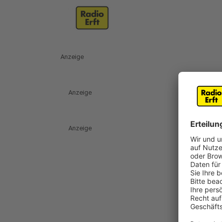
Anzeige
Anzeige
Anzeige