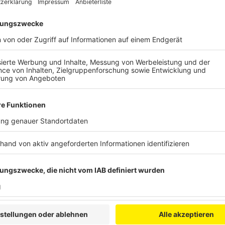
Anzeige
Täter und Opfer kannten sich offenbar
Anzeige
Nach der blutigen Auseinandersetzung am Amtsgerich
Mordkommission weitere Details veröffentlicht. Dem
um einen 39 Jahre alten Mann aus Wuppertal, er ist a
42-Jähriger, sei inzwischen außer Lebensgefahr. Auß
sich die beiden kennen. Die Hintergründe und das Mo
können, heißt es. Nach ersten Erkenntnissen kam d
Amtsgericht und stieg in ein Auto – und der Täter fo
Gegenstand auf den anderen eingestochen haben.
Anzeige