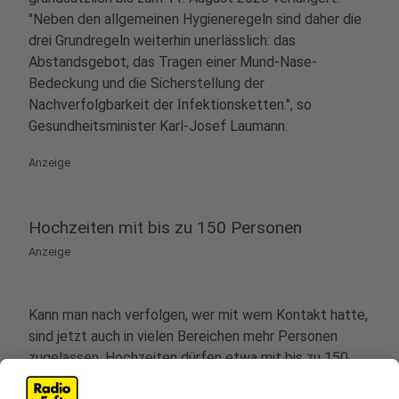
"Neben den allgemeinen Hygieneregeln sind daher die
drei Grundregeln weiterhin unerlässlich: das
Abstandsgebot, das Tragen einer Mund-Nase-
Bedeckung und die Sicherstellung der
Nachverfolgbarkeit der Infektionsketten.", so
Gesundheitsminister Karl-Josef Laumann.
Anzeige
Hochzeiten mit bis zu 150 Personen
Anzeige
Kann man nach verfolgen, wer mit wem Kontakt hatte,
sind jetzt auch in vielen Bereichen mehr Personen
zugelassen. Hochzeiten dürfen etwa mit bis zu 150
Teilnehmern stattfinden. Das Gleiche gilt für