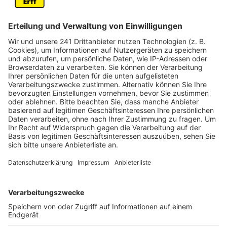
Beerdigungen. Bei Kultur- und sonstigen
Veranstaltungen muss ein Hygienekonzept ab 300
Personen vorgelegt werden. Bisher war das schon ab
100 Personen notwendig. Die Personenbegrenzung
beim Kontaktsport in der Halle wird von zehn auf 30
Personen erhöht. Auch die zulässige Zuschauerzahl
wird von 100 auf 300 erhöht.
Anzeige
Änderungen bei Einreise aus Risikogebieten
Anzeige
Auch bei der
Corona-Einreiseverordnung
gibt es
Änderungen. Jetzt müssen auch Personen aus
"kritischen Infrastrukturen" erstmal in Quarantäne,
wenn sie aus einem Risikogebiet einreisen. Laut