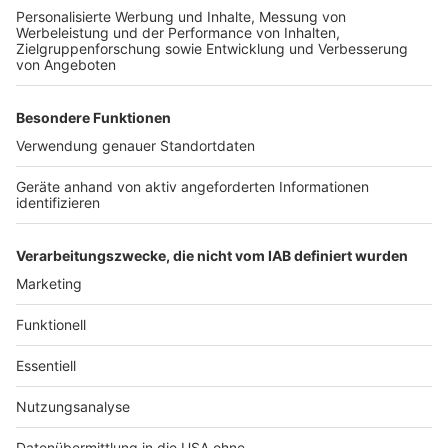
Landesregierung gebe es jetzt genug
Testmöglichkeiten. Deswegen müssten jetzt auch
solche Personen bis zu einem negativen Corona-Test
erstmal in Quarantäne.Minister Laumann dazu: "Je
mehr Freiheiten möglich sind, desto wichtiger ist es,
dass wir infizierte Personen so schnell wie möglich
durch Testungen erkennen und gegebenenfalls kurze
Kontaktbeschränkungen aussprechen werden. Das gilt
gerade bei größeren Infektionsrisiken wie dem
Aufenthalt in einem Risikogebiet, was gerade jetzt in
der Ferienzeit von besonderer Bedeutung ist."
Anzeige
Anzeige