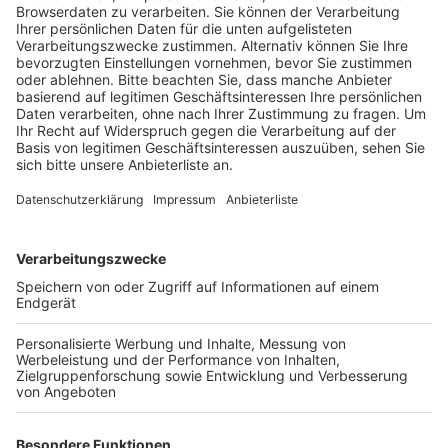
in beide Richtungen gesperrt werden.
Veröffentlicht:
Montag, 02.06.2025 17:42
Anzeige
Sperrungen und Umleitungen
Anzeige
In Wesseling nimmt der Ausbau der A555 so langsam
Formen an. Jetzt steht der nächste Schritt bevor: Am
übernächsten Wochenende soll in Höhe Kronenweg
das Tragwerk für die neue Brücke eingebaut werden.
Das bedeutet für die Anwohner allerdings Umwege,
denn der Kronenweg muss dafür in beide Richtungen
gesperrt werden. Die Sperrung beginnt am Freitag,