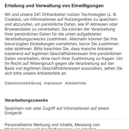
Danach wurde intensiv über die Ampelschaltung an
dieser Kreuzung diskutiert. Jetzt wird an der Kreuzung
gearbeitet. Der Landesbetrieb Straßen.NRW prüft die
vorhandenen Ampelschächte und Leerrohre. Denn für
die neue Schaltung müssen zwei neue Maste gesetzt
und zusätzliche Kabel verlegt werden. Der zuständige
Landesbetrieb Straßen.NRW kontrolliert, ob dafür
ausreichend Platz vorhanden ist oder ob Platz
geschaffen werden muss.
Sobald diese Prüfung abgeschlossen ist, kann der
Auftrag ausgeschrieben und vergeben werden. Im
Frühjahr könnte die Ampelschaltung dann so
angepasst sein, dass Fußgänger und Radfahrer nicht
mehr zeitgleich mit abbiegenden Fahrzeugen grün
haben.
Anzeige