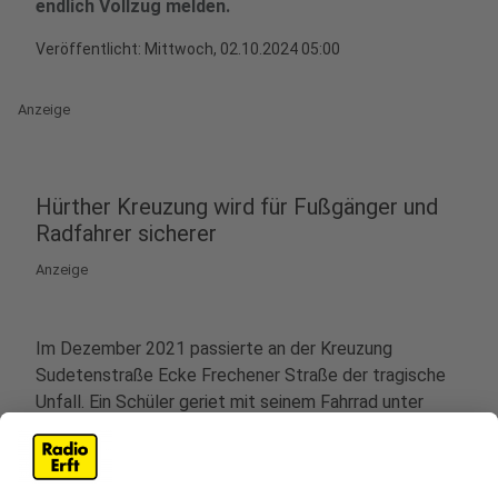
endlich Vollzug melden.
Veröffentlicht:
Mittwoch, 02.10.2024 05:00
Anzeige
Hürther Kreuzung wird für Fußgänger und
Radfahrer sicherer
Anzeige
Im Dezember 2021 passierte an der Kreuzung
Sudetenstraße Ecke Frechener Straße der tragische
Unfall. Ein Schüler geriet mit seinem Fahrrad unter
einen abbiegenden Lastwagen und starb. Sowohl der
Lastwagen als auch der Junge hatten zum
Unfallzeitpunkt grün.