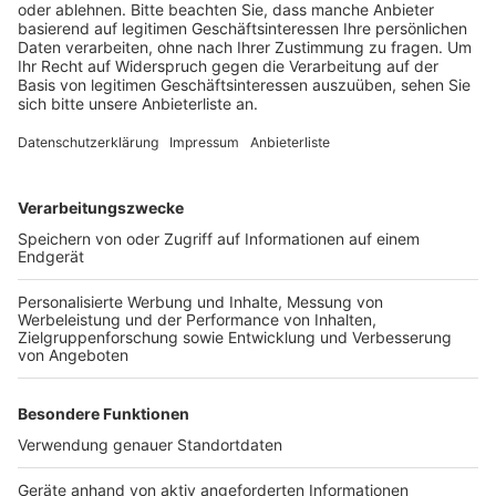
Gegenrichtung bleibt die Durchfahrt jedoch möglich.
Auch ein Teil des Geh- und Radwegs sowie die
Fußgängerquerungen sind von den Sperrungen
betroffen. Hintergrund der Arbeiten ist ein tragischer
Unfall im Juni, bei dem eine Schülerin und ihr
Schulbegleiter ums Leben kamen. Die neue
Ampelanlage soll künftig für mehr Sicherheit an der
Kreuzung sorgen.
Anzeige
Weitere Themen von Rhein und Erft
Anzeige
Neue Unterkünfte für Geflüchtete in Wesseling
geplant
Neuer Service bei den KVB