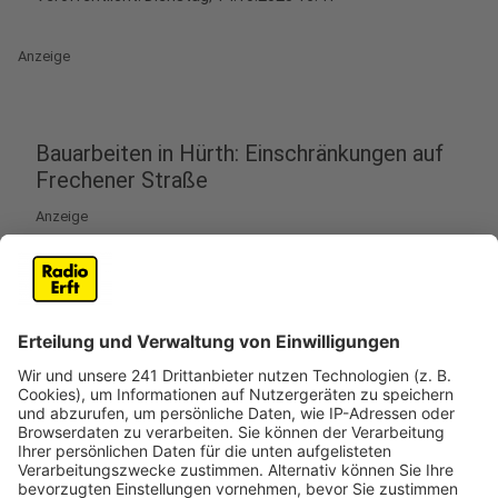
Anzeige
Bauarbeiten in Hürth: Einschränkungen auf
Frechener Straße
Anzeige
In Hürth gibt es am Mittwoch (15. Oktober)
Einschränkungen rund um die Frechener Straße. Grund
dafür sind Bauarbeiten an der Ampelanlage an der
Kreuzung zur Theresienhöhe. Zwischen 8 und etwa 14
Uhr wird dort gearbeitet. Während der Bauarbeiten ist
die Strecke teilweise gesperrt. Autofahrer, die von der
Sudetenstraße in Richtung Theresienhöhe unterwegs
sind, müssen eine Ausweichroute nutzen. In die