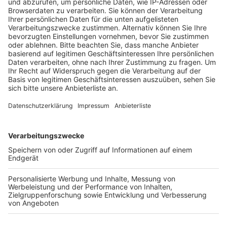
Bewerbt euch als Gruppe und gewinnt mit etwas Glück
ein Paket aus 30, 20 oder 10 Plätzen.
Die Allgemeinen Teilnahmebedingungen findet ihr hier!
Anzeige
Anzeige
Auch als Podcast!
Anzeige
Begleitend zur Sendung könnt ihr euch auch immer
sonntags eine neue Folge unseres Podcast "Kölsch &
Jot - Der Rheinland-Podcast" anhören. Auf allen
gängigen Plattformen.