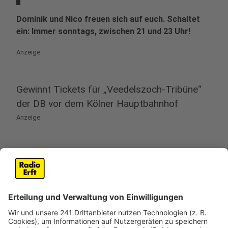
Dominik und Nico freuen sich auf euch. Schaltet
ein: Immer sonntags, zwischen 21 und 23 Uhr!
Anzeige
Gewinnt Tickets für „Veedelszoch-Tribüne“
der DB vor dem Kölner Hauptbahnhof
Anzeige
Seid dabei, am Sonntag (11. Februar) und schaut mit
uns den Kölner Veedelszoch. Einlass ist um 11:30 Uhr.
Ihr bekommt nicht nur gute Plätze und eine TOP Live-
Moderation, sondern auch ein Lunchpaket sowie
Zugang zur exklusiven Toilettenanlage auf dem
Tribünengelände.