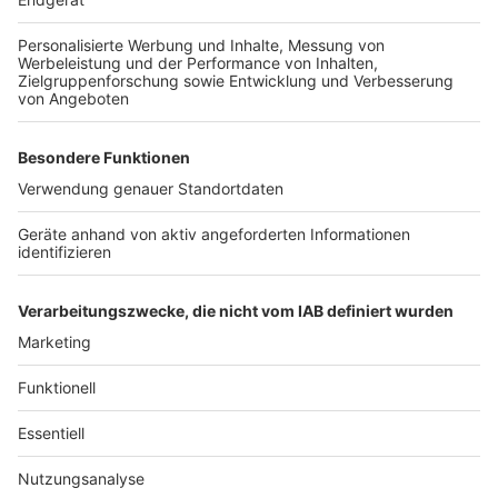
Anzeige
Weitere Themen von Rhein und Erft
Anzeige
Erftstadt: Brand in Hochhaus in Liblar
Hürth: Polizei sucht Hundebesitzer nach
schwerem Biss
Stressfreie Eltern-Kind-Beziehungen durch
Hypnose
Anzeige