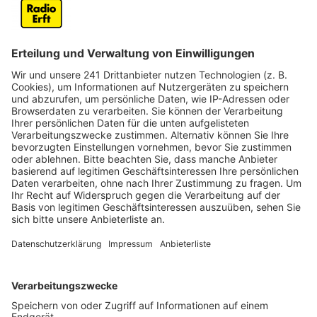
Fällen, gefährliche Brandstiftung und Herbeiführen
einer Explosion vor.
Der Mann soll in letzten Februar in seiner Wohnung
Benzin angezündet haben und war dann geflohen.
Mehrere dort gelagerte Dosen mit Butangas waren
durch das Feuer explodiert. Alle Fenster wurden aus
den Rahmen gerissen, Wohnungstüren flogen aus den
Angeln, 15 Bewohner des Hauses gerieten in
Lebensgefahr, heißt es in der Anklageschrift. Sie
mussten von der Feuerwehr teilweise mit Drehleitern
aus dem brennenden Haus gerettet werden. Der
Angeklagte konnte erst Wochen später bei
Grenzkontrollen in Spanien festgenommen werden.
Laut Anklage soll er psychisch krank sein und im
Zustand der Schuldunfähigkeit gehandelt haben. Statt
eines Urteils steht deshalb bei dem Prozess
möglicherweise die Unterbringung in einer Klinik an.