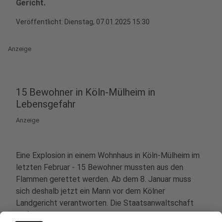
Gericht.
Veröffentlicht:
Dienstag, 07.01.2025 15:30
Anzeige
15 Bewohner in Köln-Mülheim in
Lebensgefahr
Anzeige
Eine Explosion in einem Wohnhaus in Köln-Mülheim im
letzten Februar - 15 Bewohner mussten aus den
Flammen gerettet werden. Ab dem 8. Januar muss
sich deshalb jetzt ein Mann vor dem Kölner
Landgericht verantworten. Die Staatsanwaltschaft
wirft dem Mitte 50-Jährigen versuchten Mord in 15