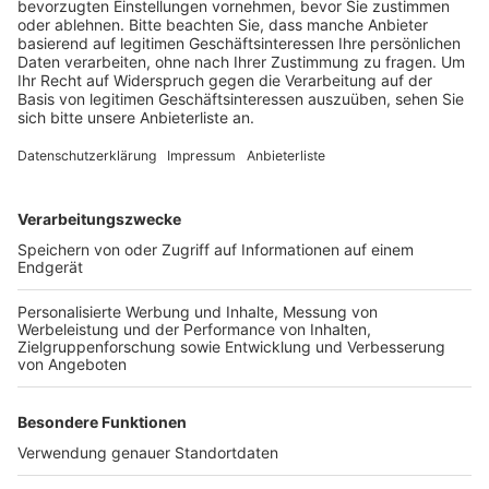
Der Triumph von Liebe über Angst ist prägendes
Element von Milky Chances neuer Single
"Synchronize". "Smoke in the sky got me feeling so
blue / Burning down the city while I’m here with you,”
singt Clemens Rehbein und macht dadurch auf ein Jahr
aufmerksam, das geprägt war von Waldbränden und
anderen offensichtlichen Zeichen des Klimawandels.
Sie verbinden im Song Klassik und Moderne, eine
sommerliche 60er-Jahre-Melodie mit Elektro-Pop-
Rhythmen runden die Single ab. Ihr könnt euch
"Synchronize" hier anhören.
Anzeige