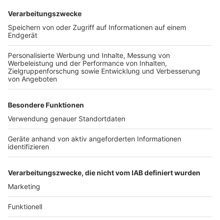
Wir benötigen Ihre
Zustimmung, um den YouTube
Video-Service zu laden!
Wir verwenden einen Service eines
Drittanbieters, um Videoinhalte
einzubetten. Dieser Service kann
Daten zu Ihren Aktivitäten
sammeln. Bitte lesen Sie die
Details durch und stimmen Sie der
Nutzung des Service zu, um dieses
Video anzusehen.
Mehr Informationen
Milky Chance - Don't Let Me Down feat. Jack Johnson
(Official Video)
Akzeptieren
Anzeige
powered by
Usercentrics Consent
Management Platform