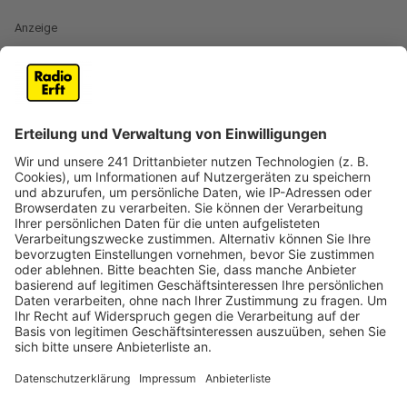
Anzeige
Auf diese Kombination wären wohl nicht viele
gekommen, aber Milky Chance und Jack Johnson
haben gemeinsame Sache gemacht und den Song
"Don't Let Me Down" aufgenommen. Der elektronische
Track wurde als ein animiertes Lyric-Video
veröffentlicht und kommt sehr entspannt und
unbeschwert daher - wie man es sich schon gedacht
hat. Es ist übrigens Milky Chances erster Song seit
Veröffentlichung des "Mind The Moon"-Albums in
2019.
Anzeige