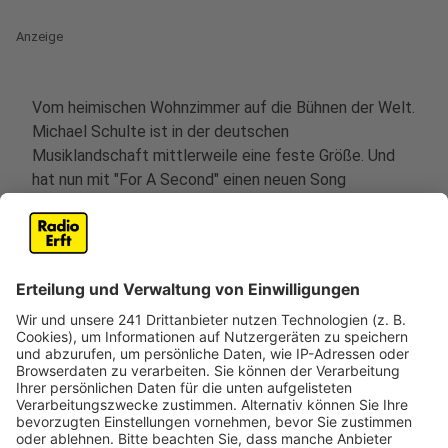
Anzeige
Vom heimischen Wohnzimmer auf die Bühnen der Welt.
Michael Schulte ist in der deutschen
Musiklandschaft mittlerweile eine feste Größe. Und
hat nun mit "For A Second" einen neuen Song
rausgebracht, der etwas anders daher kommt.
Anzeige
„Im Vergleich zu meinen letzten Songs klingt 'For A
Second' viel internationaler, weil wir uns im Sound ein
wenig ausgetobt und viel Neues probiert haben."
Zudem erzählt der Song eine persönliche Geschichte:
Das Kennenlernen seiner Frau. Schulte möchte "diesen
Moment, wenn eine Sekunde im Leben plötzlich zu