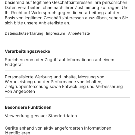
etwas ganz großem wird", mit seinem Publikum teilen.
Hier könnt ihr ihn euch in voller Länge anhören.
Anzeige
Wir benötigen Ihre
Zustimmung, um den YouTube
Video-Service zu laden!
Wir verwenden einen Service eines
Drittanbieters, um Videoinhalte
einzubetten. Dieser Service kann
Daten zu Ihren Aktivitäten
sammeln. Bitte lesen Sie die
Details durch und stimmen Sie der
Nutzung des Service zu, um dieses
Video anzusehen.