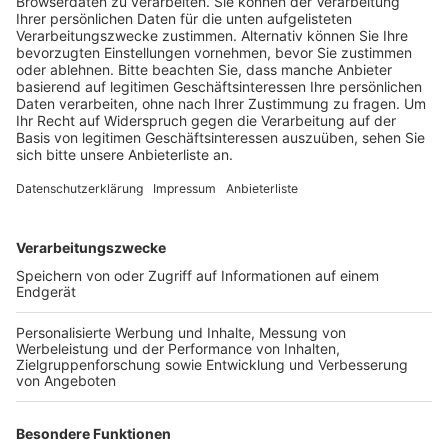
Veröffentlicht:
Dienstag, 03.06.2025 10:50
Anzeige
Mit einer neuen Live-Show und frisch kreierter Musik
geht der US-irische Singer-Songwriter Michael Patrick
Kelly nach längerer Pause 2026 wieder auf Tour!
Anzeige
Wir präsentieren folgende Termine der Tour
von Michael Patrick Kelly
Anzeige
17. April 2026 -
Dortmund - Westfalenhalle -