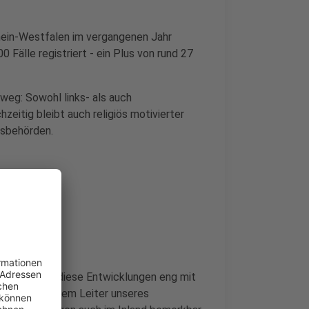
drhein-Westfalen im vergangenen Jahr
 Fälle registriert - ein Plus von rund 27
weg: Sowohl links- als auch
itig bleibt auch religiös motivierter
tsbehörden.
eul hängen diese Entwicklungen eng mit
 Narciandi, dem Leiter unseres