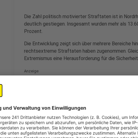
Die Zahl politisch motivierter Straftaten ist in Nor
deutlich gestiegen. Insgesamt wurden mehr als 13.600
Prozent.
Die Entwicklung zeigt sich über mehrere Bereiche hin
rechtsextreme Straftaten haben zugenommen. Gleichze
Extremismus eine Herausforderung für die Sicherhei
Anzeige
Internationale Krisen wirken bis nach NRW
Anzeige
Nach Einschätzung von NRW-Innenminister Herbert R
globalen Konflikten zusammen. Im Gespräch mit José