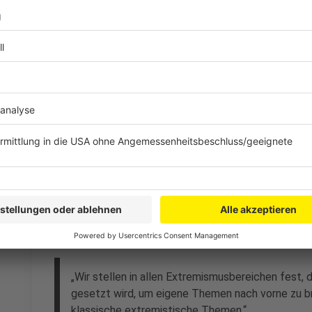
setzen und gezielt junge Menschen ansprechen.
Anzeige
José Narciandi
Interview mit Jürgen Kayser, Leiter NRW-Ver
Anzeige
Im Interview beschreibt Kayser die neuen Methoden 
„Wir stellen in allen Extremismusbereichen fest, 
gesetzt wird, um eigene Themen nach vorne zu bri
klassische extremistische Themen.“