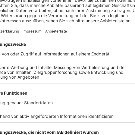
Landtagsstudios, erklärt Reul, warum sich internati
machen:
„Dass die Konflikte in der Welt zunehmen, dass d
werden, unsicher werden, das Vertrauen in den St
glaube ich, eine ganze Menge zusammen.“
Reul macht deutlich: Die Auswirkungen seien längst
kurzfristiges Phänomen.
Anzeige
Extremismus wird digitaler und schwerer gr
Anzeige
Auch Jürgen Kayser, Chef des nordrhein-westfälisch
grundlegende Veränderung. Extremistische Gruppen 