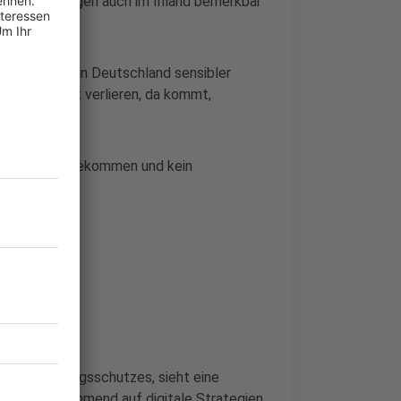
onale Spannungen auch im Inland bemerkbar
ie Menschen in Deutschland sensibler
aat ein Stück verlieren, da kommt,
 im Alltag angekommen und kein
eifbar
en Verfassungsschutzes, sieht eine
würden zunehmend auf digitale Strategien