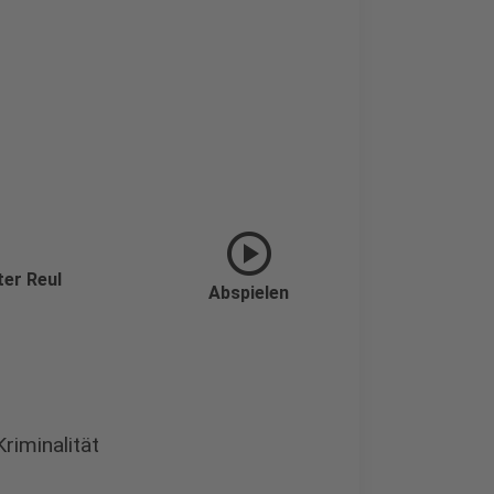
play_circle
ter Reul
Abspielen
Kriminalität