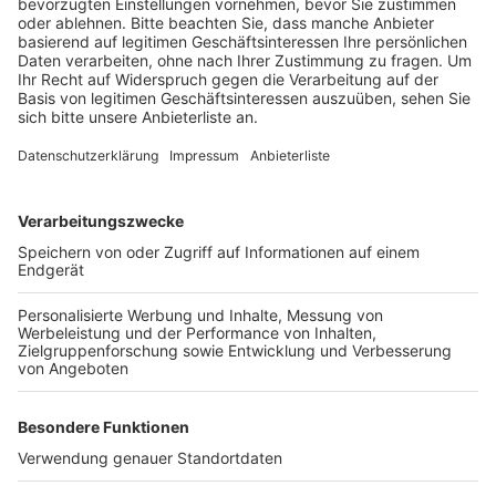
Fleisches ist so gut, dass man es nur mit etwas Salz
genießen möchte“. Unser Tipp im Norden des Rhein-
Erft Kreises und bestellt Grüße von Radio Erft und
folgt uns auf Instagram
Erftgehtessen
.
Anzeige
Meaters, Bedburg - 09.11.2023