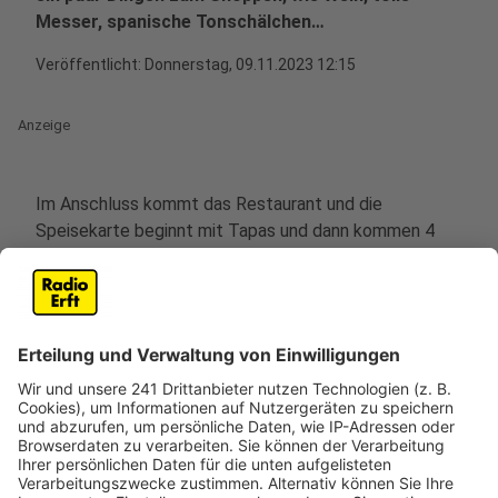
Messer, spanische Tonschälchen…
Veröffentlicht:
Donnerstag, 09.11.2023 12:15
Anzeige
Im Anschluss kommt das Restaurant und die
Speisekarte beginnt mit Tapas und dann kommen 4
Seiten Fleisch. In Form von Schnitzel, Steak, Burger
und vom Holzkohlengrill. Das Fleisch kommt aus
Argentinien von der Farm La Montura, wo die Rinder in
Herden in der Pampa gehalten werden. Das Meaters
wird regional als einziges Restaurant mit diesem
Fleisch beliefert. Unsere Gastrokritikerin Karin Krubeck
hatte eine Tapas vorweg, ist aber besonders
begeistert von dem frischen Brot und der
selbstgemachten Aioli. „Es gibt eine Vielzahl von
selbstgemachten Saucen, aber die Qualität des