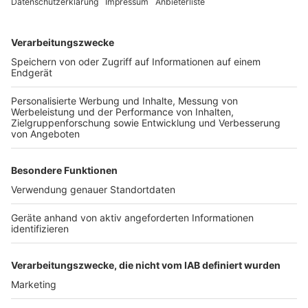
Wir benötigen Ihre
Zustimmung, um den YouTube
Video-Service zu laden!
Wir verwenden einen Service eines
Drittanbieters, um Videoinhalte
einzubetten. Dieser Service kann
Daten zu Ihren Aktivitäten
sammeln. Bitte lesen Sie die
Details durch und stimmen Sie der
Nutzung des Service zu, um dieses
Video anzusehen.
Mehr Informationen
Max Giesinger - Taxi
Akzeptieren
Anzeige
powered by
Usercentrics Consent