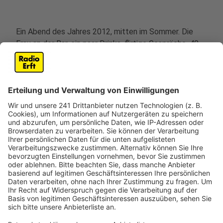
Ein Abend des Jahres 2012, mitten im Sommer. Die
Frau an der Bar, ein paar Drinks, flirtige Gespräche, 40
Grad Lufttemperatur draußen, vor Schweiß klebende
Klamotten. Ein Taxi vor der Tür, rein, Fenster auf,
fiebrige Küsse auf der Rückbank – und dann ist sie
plötzlich weg, rausgesprungen an einer Ampel,
rausgesprungen aus seinem Leben. Aber wie bei einem
Pawlow’schen Hund hat sich dieser Moment
eingegraben. Wann immer Max in einem Taxi sitzt,
springen seine Gedanken ein Jahrzehnt zurück in diese
Nacht, und ihm wird warm. Das in etwa ist das, was wir
in dieser Single "Taxi" von Giesinger erzählt bekommen.
Wir haben diesen Song für euch im besten Mix - hier
könnt ihr in anhören.
Anzeige