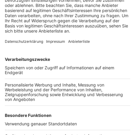
an der Christian-Dahmen-Straße.
Veröffentlicht:
Dienstag, 11.06.2019 14:09
Anzeige
Für das Mädchenfußballcamp sind noch Plätze frei,
kostet zwischen 149 und 179 Euro und ist in den
Sommerferien vom 19. bis zum 23. August. Weitere
Infos gibt es
hier
.
Anzeige