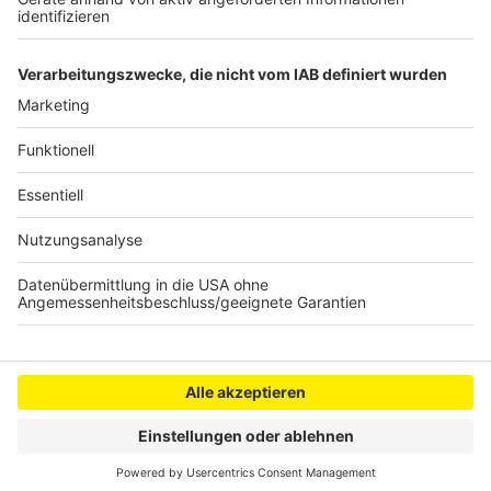
unwahrscheinlich.
Autoren: José Narciandi & Joachim Schultheis
Anzeige
Anzeige
Anzeige
Anzeige