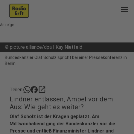
menu
Anzeige
©
picture alliance/dpa | Kay Nietfeld
Bundeskanzler Olaf Scholz spricht bei einer Pressekonferenz in
Berlin
open_in_new
Teilen:
Lindner entlassen, Ampel vor dem
Aus: Wie geht es weiter?
Olaf Scholz ist der Kragen geplatzt. Am
Mittwochabend ging der Bundeskanzler vor die
Presse und entließ Finanzminister Lindner und