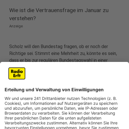
Wie ist die Vertrauensfrage im Januar zu
verstehen?
Anzeige
Scholz will den Bundestag fragen, ob er noch der
Richtige sei. Stimmt eine Mehrheit zu, könnte es sein,
dass er bis zur regulären Bundestagswahl in einer
Minderheitsregierung weiterregiert. Lautet die
Antwort des Parlaments 'Nein', gibt es innerhalb von
60 Tagen Neuwahlen - das wäre dann etwa Anfang
März.
Anzeige
©
picture alliance/dpa | Christophe Gateau