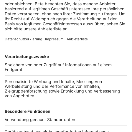
CDU-Bundesvorsitzender und
Unionsfraktionsvorsitzender Friedrich Merz
Anzeige
Friedrich Merz will die Vertrauensfrage
vorziehen. Kann die CDU Scholz abwählen?
Anzeige
Das ginge nur mit einem konstruktiven
Misstrauensvotum. Das bedeutet: CDU-Chef Friedrich
Merz könnte sich hinstellen und dem Bundestag
vorschlagen, ihn zum Kanzler zu ernennen. Das ginge
aber nur mit den zusätzlichen Stimmen der AfD und
vom Bündnis Sarah Wagenknecht (BSW) oder mit Hilfe
der Linken. Dass Merz sich mit der Hilfe dieser
Parteien zum Kanzler wählen lässt, halte ich für sehr