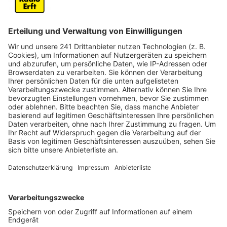
Der Song ist sehr repräsentativ für das Album hat uns
Lauv verraten. Es gebe helle und dunkle Seiten auf der
Platte. Der Song selbst ist zwar zum einen sehr
optimistisch, sieht aber auch die dunkle Seite.
Geschrieben hat Lauv den Song übrigens mit seiner
Freundin und er geht über die Liebe der Beiden. Da
freuen wir uns auf das neue Album, dass dieses Jahr
noch kommen soll. Wann genau wissen wir aber leider
noch nicht.
Anzeige
Wir benötigen Ihre
Zustimmung, um den YouTube
Video-Service zu laden!