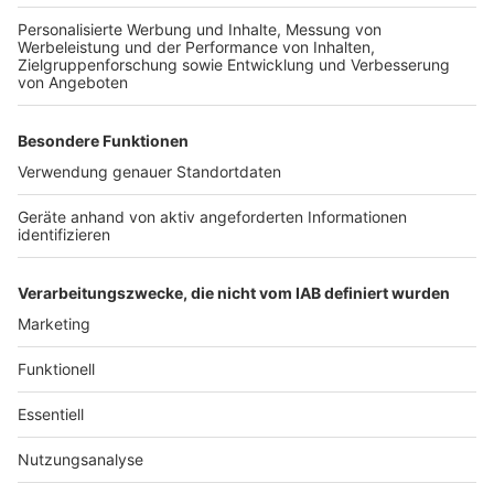
Wir verwenden einen Service eines
Drittanbieters, um Videoinhalte
einzubetten. Dieser Service kann
Daten zu Ihren Aktivitäten
sammeln. Bitte lesen Sie die
Details durch und stimmen Sie der
Nutzung des Service zu, um dieses
Video anzusehen.
Mehr Informationen
Lauv - All 4 Nothing (I'm So In Love) [Official Video]
Akzeptieren
Anzeige
powered by
Usercentrics Consent
Management Platform